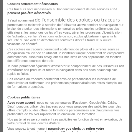
Vendeur Polyvalent H/F
Cookies strictement nécessaires
Ces traceurs sont nécessaires au bon fonctionnement de nos services et
ne
Lyon 3e - 69
CDI
Primark
peuvent pas être désactivés
.
de l'ensemble des cookies ou traceurs
Il s'agit notamment
Publié le 16 juillet 2026
permettant de maintenir la session de l'utilisateur active pendant sa navigation sur
le site, de stocker des informations temporaires telles que les préférences des
utilisateurs, les annonces ou les offres vues, gérer les processus d'identification
de l'utilisateur, vérifier s'il est connecté ou non, et plus globalement garantir la
Je postule
sécurité du site web en détectant les tentatives d'accès frauduleux ou les
violations de sécurité.
Ces cookies ou traceurs permettent également de piloter et suivre les sources
d'acquisition d'audience en utilisant un identifiant unique permettant de comprendre
comment nos utilisateurs naviguent sur nos sites et nos applications en fonction
des différentes sources de trafic.
Ils nous permettent également d’observer le comportement de nos utilisateurs afin
d'améliorer nos produits et rendre la navigation dans nos sites beaucoup plus
rapide et fluide.
Ces cookies ou traceurs permettent enfin de personnaliser les interfaces de
consultation et d'effectuer une présentation personnalisée des offres d'emploi ou
de formations proposées.
Cookies publicitaires
Vendeur Polyvalent H/F
Avec votre accord
, nous et nos partenaires (Facebook,
Google Ads
, Critéo,
Bing,) pouvons utiliser des traceurs pour vous proposer des publicités pour des
offres d’emploi ou des offres de formations personnalisés afin d’augmenter vos
probabilités de trouver rapidement un emploi ou une formation.
Lyon - 69
CDD
Nos partenaires personnalisent ces publicités en fonction de votre navigation, de
Cabinet de recrutement de travailleurs
votre profil et de vos centres d’intérêt.
handicapés
Vous pouvez à tout moment
paramétrer vos choix
ou
retirer votre