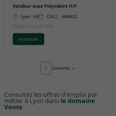
Vendeur·euse Polyvalent H/F
Lyon - 69
CDI
MANGO
Publié le 16 juin 2026
Je postule
Page
Suivante
»
1
Consultez les offres d'emploi par
métier à Lyon dans
le domaine
Vente