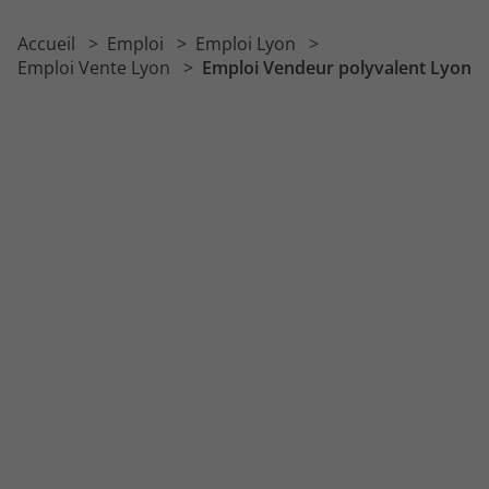
Emploi Téléconseiller
Accueil
Emploi
Emploi Lyon
Emploi Boucher vendeur
Emploi Vente Lyon
Emploi Vendeur polyvalent Lyon