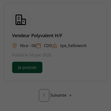
Vendeur Polyvalent H/F
Nice - 06
CDD
tpe_hellowork
Publié le 18 juin 2026
Je postule
Page
Suivante
»
1