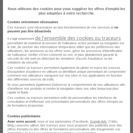
Nous utilisons des cookies pour vous suggérer les offres d’emploi les
plus adaptées à votre recherche.
Cookies strictement nécessaires
Ces traceurs sont nécessaires au bon fonctionnement de nos services et
ne
peuvent pas être désactivés
.
CDD 35H - Vendeur - Petit Bateau Nice
de l'ensemble des cookies ou traceurs
Il s'agit notamment
H/F
permettant de maintenir la session de l'utilisateur active pendant sa navigation sur
le site, de stocker des informations temporaires telles que les préférences des
utilisateurs, les annonces ou les offres vues, gérer les processus d'identification
de l'utilisateur, vérifier s'il est connecté ou non, et plus globalement garantir la
Nice - 06
CDI
Petit Bateau
sécurité du site web en détectant les tentatives d'accès frauduleux ou les
violations de sécurité.
Publié le 17 juillet 2026
Ces cookies ou traceurs permettent également de piloter et suivre les sources
d'acquisition d'audience en utilisant un identifiant unique permettant de comprendre
comment nos utilisateurs naviguent sur nos sites et nos applications en fonction
des différentes sources de trafic.
Je postule
Ils nous permettent également d’observer le comportement de nos utilisateurs afin
d'améliorer nos produits et rendre la navigation dans nos sites beaucoup plus
rapide et fluide.
Ces cookies ou traceurs permettent enfin de personnaliser les interfaces de
consultation et d'effectuer une présentation personnalisée des offres d'emploi ou
de formations proposées.
Cookies publicitaires
Avec votre accord
, nous et nos partenaires (Facebook,
Google Ads
, Critéo,
Bing,) pouvons utiliser des traceurs pour vous proposer des publicités pour des
offres d’emploi ou des offres de formations personnalisés afin d’augmenter vos
probabilités de trouver rapidement un emploi ou une formation.