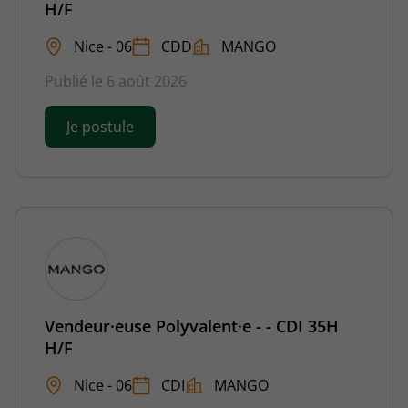
H/F
Nice - 06
CDD
MANGO
Publié le 6 août 2026
Je postule
Vendeur·euse Polyvalent·e - - CDI 35H
H/F
Nice - 06
CDI
MANGO