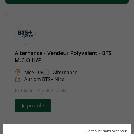
Alternance - Vendeur Polyvalent - BTS
M.C.O H/F
Nice - 06
Alternance
Aurlom BTS+ Nice
Publié le 20 juillet 2026
Je postule
Continuer sans accepter