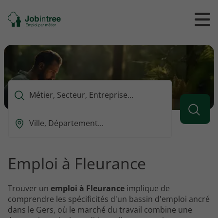
Se
Ouvrir
Ou
rendre
/
/
à
ferme
f
l'accueil
le
le
formul
m
de
reche
Que
voulez-
vous
Ou
rechercher
est-
?
ce
que
Emploi à Fleurance
vous
voulez
rechercher
Trouver un
emploi à Fleurance
implique de
?
comprendre les spécificités d'un bassin d'emploi ancré
dans le Gers, où le marché du travail combine une