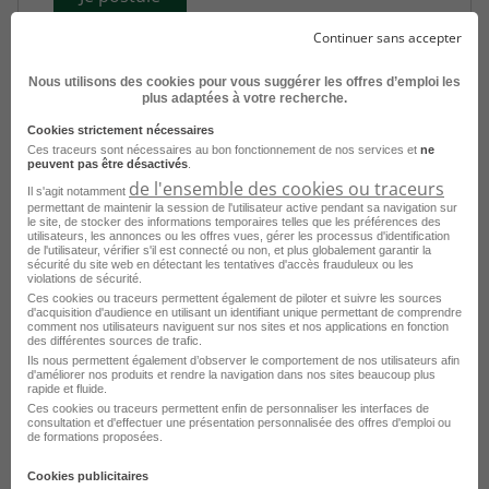
Continuer sans accepter
Nous utilisons des cookies pour vous suggérer les offres d’emploi les
plus adaptées à votre recherche.
Cookies strictement nécessaires
Ces traceurs sont nécessaires au bon fonctionnement de nos services et
ne
peuvent pas être désactivés
.
de l'ensemble des cookies ou traceurs
Il s'agit notamment
permettant de maintenir la session de l'utilisateur active pendant sa navigation sur
le site, de stocker des informations temporaires telles que les préférences des
Auxiliaire de Vie H/F
utilisateurs, les annonces ou les offres vues, gérer les processus d'identification
de l'utilisateur, vérifier s'il est connecté ou non, et plus globalement garantir la
sécurité du site web en détectant les tentatives d'accès frauduleux ou les
Fleurance - 32
CDI
Vitalliance
violations de sécurité.
Ces cookies ou traceurs permettent également de piloter et suivre les sources
d'acquisition d'audience en utilisant un identifiant unique permettant de comprendre
Publié le 4 août 2026
comment nos utilisateurs naviguent sur nos sites et nos applications en fonction
des différentes sources de trafic.
Ils nous permettent également d’observer le comportement de nos utilisateurs afin
Je postule
d'améliorer nos produits et rendre la navigation dans nos sites beaucoup plus
rapide et fluide.
Ces cookies ou traceurs permettent enfin de personnaliser les interfaces de
consultation et d'effectuer une présentation personnalisée des offres d'emploi ou
de formations proposées.
Cookies publicitaires