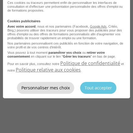
Ces cookies ou traceurs permettent enfin de personnaliser les interfaces de
Fiche métier Commercial terrain
consultation et d'effectuer une présentation personnalisée des offres d'emploi ou
de formations proposées.
Fiche métier Commercial informatique
Cookies publicitaires
Fiche métier Commercial B to C
Avec votre accord
, nous et nos partenaires (Facebook,
Google Ads
, Critéo,
Bing,) pouvons utiliser des traceurs pour vous proposer des publicités pour des
offres d’emploi ou des offres de formations personnalisés afin d’augmenter vos
Fiche métier Commercial auprès des particuliers
probabilités de trouver rapidement un emploi ou une formation.
Nos partenaires personnalisent ces publicités en fonction de votre navigation, de
Fiche métier Commercial
votre profil et de vos centres d’intérêt.
Vous pouvez à tout moment
paramétrer vos choix
ou
retirer votre
Fiche métier Chef des ventes
consentement
en cliquant sur le lien "
Gérer les traceurs
" en bas de page.
Politique de confidentialité
Pour en savoir plus, consultez notre
et
Fiche métier Chargé de clientèle
Politique relative aux cookies
notre
.
Fiche métier Attaché commercial
Fiche métier Assistant commercial
Personnaliser mes choix
Tout accepter
Fiche métier Agent commercial