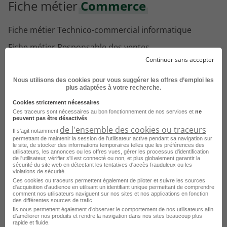
Fiche métier
Commerce
Fiche métier Technico-commercial informatique
Fiche métier Responsable des ventes
Continuer sans accepter
Fiche métier Responsable commercial
Fiche métier Recruteur de donateurs
Nous utilisons des cookies pour vous suggérer les offres d’emploi les
plus adaptées à votre recherche.
Fiche métier Ingénieur technico-commercial
Cookies strictement nécessaires
Ces traceurs sont nécessaires au bon fonctionnement de nos services et
ne
Fiche métier Ingénieur technico commercial
peuvent pas être désactivés
.
de l'ensemble des cookies ou traceurs
Il s'agit notamment
Fiche métier Ingénieur commercial
permettant de maintenir la session de l'utilisateur active pendant sa navigation sur
le site, de stocker des informations temporaires telles que les préférences des
Fiche métier Ingénieur avant-vente
utilisateurs, les annonces ou les offres vues, gérer les processus d'identification
de l'utilisateur, vérifier s'il est connecté ou non, et plus globalement garantir la
sécurité du site web en détectant les tentatives d'accès frauduleux ou les
Fiche métier Ingénieur avant vente
violations de sécurité.
Ces cookies ou traceurs permettent également de piloter et suivre les sources
Fiche métier Directeur commercial
Voir plus
d'acquisition d'audience en utilisant un identifiant unique permettant de comprendre
comment nos utilisateurs naviguent sur nos sites et nos applications en fonction
Fiche métier Courtier
des différentes sources de trafic.
Accueil
Annuaire des Métiers
Ils nous permettent également d’observer le comportement de nos utilisateurs afin
d'améliorer nos produits et rendre la navigation dans nos sites beaucoup plus
Fiche métier Conseiller clientèle
Index Catégorie
Index Commerce
rapide et fluide.