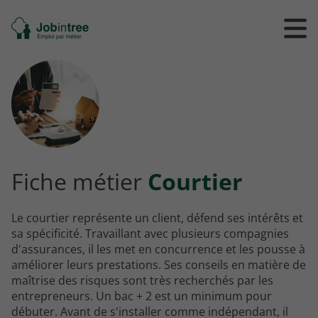
Se
Ouvrir
Ou
rendre
/
/
à
ferme
f
l'accueil
le
le
formul
m
de
reche
Fiche métier
Courtier
Le courtier représente un client, défend ses intérêts et
sa spécificité. Travaillant avec plusieurs compagnies
d'assurances, il les met en concurrence et les pousse à
améliorer leurs prestations. Ses conseils en matière de
maîtrise des risques sont très recherchés par les
entrepreneurs. Un bac + 2 est un minimum pour
débuter. Avant de s'installer comme indépendant, il