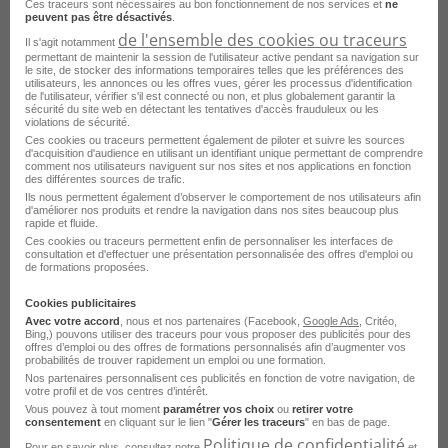
Ces traceurs sont nécessaires au bon fonctionnement de nos services et
ne
peuvent pas être désactivés
.
de l'ensemble des cookies ou traceurs
Il s'agit notamment
permettant de maintenir la session de l'utilisateur active pendant sa navigation sur
le site, de stocker des informations temporaires telles que les préférences des
Commercial terrain
utilisateurs, les annonces ou les offres vues, gérer les processus d'identification
de l'utilisateur, vérifier s'il est connecté ou non, et plus globalement garantir la
sécurité du site web en détectant les tentatives d'accès frauduleux ou les
violations de sécurité.
Ces cookies ou traceurs permettent également de piloter et suivre les sources
d'acquisition d'audience en utilisant un identifiant unique permettant de comprendre
comment nos utilisateurs naviguent sur nos sites et nos applications en fonction
des différentes sources de trafic.
Ils nous permettent également d’observer le comportement de nos utilisateurs afin
d'améliorer nos produits et rendre la navigation dans nos sites beaucoup plus
rapide et fluide.
Ces cookies ou traceurs permettent enfin de personnaliser les interfaces de
consultation et d'effectuer une présentation personnalisée des offres d'emploi ou
de formations proposées.
Cookies publicitaires
Avec votre accord
, nous et nos partenaires (Facebook,
Google Ads
, Critéo,
Bing,) pouvons utiliser des traceurs pour vous proposer des publicités pour des
offres d’emploi ou des offres de formations personnalisés afin d’augmenter vos
Assistant commercial
probabilités de trouver rapidement un emploi ou une formation.
Nos partenaires personnalisent ces publicités en fonction de votre navigation, de
votre profil et de vos centres d’intérêt.
Vous pouvez à tout moment
paramétrer vos choix
ou
retirer votre
consentement
en cliquant sur le lien "
Gérer les traceurs
" en bas de page.
Politique de confidentialité
Pour en savoir plus, consultez notre
et