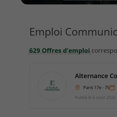
vous
rechercher
?
Emploi Communica
629 Offres d'emploi
correspo
Alternance C
Paris 17e - 75
Publié le 6 août 2026