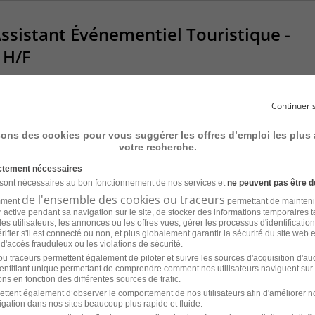
Assistant Événementiel Touristique -
 H/F
ernance
Aurlom BTS+ Paris
Continuer 
sons des cookies pour vous suggérer les offres d’emploi les plus
votre recherche.
ictement nécessaires
 sont nécessaires au bon fonctionnement de nos services et
ne peuvent pas être d
Gestionnaire de Projets
de l'ensemble des cookies ou traceurs
amment
permettant de mainteni
ur active pendant sa navigation sur le site, de stocker des informations temporaires t
 - BTS Tourisme H/F
es utilisateurs, les annonces ou les offres vues, gérer les processus d'identificatio
 vérifier s'il est connecté ou non, et plus globalement garantir la sécurité du site web 
 d'accès frauduleux ou les violations de sécurité.
ernance
Aurlom BTS+ Paris
u traceurs permettent également de piloter et suivre les sources d'acquisition d'a
identifiant unique permettant de comprendre comment nos utilisateurs naviguent sur 
ns en fonction des différentes sources de trafic.
ettent également d’observer le comportement de nos utilisateurs afin d'améliorer no
igation dans nos sites beaucoup plus rapide et fluide.