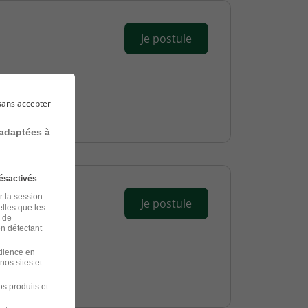
Je postule
sans accepter
 adaptées à
ésactivés
.
r la session
Je postule
elles que les
n de
en détectant
udience en
nos sites et
s produits et