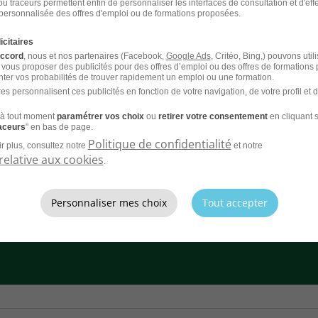
u traceurs permettent enfin de personnaliser les interfaces de consultation et d'eff
personnalisée des offres d'emploi ou de formations proposées.
icitaires
Assistant de Communication et
accord
, nous et nos partenaires (Facebook,
Google Ads
, Critéo, Bing,) pouvons util
 vous proposer des publicités pour des offres d’emploi ou des offres de formations
TS Tourisme H/F
ter vos probabilités de trouver rapidement un emploi ou une formation.
es personnalisent ces publicités en fonction de votre navigation, de votre profil et 
ernance
Aurlom BTS+ Paris
à tout moment
paramétrer vos choix
ou
retirer votre consentement
en cliquant s
raceurs
" en bas de page.
Politique de confidentialité
r plus, consultez notre
et notre
relative aux cookies
.
Personnaliser mes choix
Tout accepter
CV et laissez les recruteurs venir à