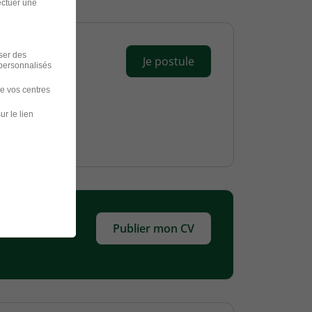
ectuer une
iser des
Je postule
 personnalisés
de vos centres
ur le lien
Publier mon CV