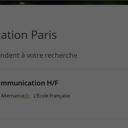
ce
que
vous
voulez
rechercher
tion Paris
?
ndent à votre recherche
ommunication H/F
Alternance
L'École Française