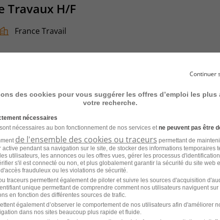
e Travaux H/F
France Travail
Continuer 
sons des cookies pour vous suggérer les offres d’emploi les plus
votre recherche.
ice Clients CRM et Digital Dresco
ictement nécessaires
 sont nécessaires au bon fonctionnement de nos services et
ne peuvent pas être d
de l'ensemble des cookies ou traceurs
amment
permettant de mainteni
Stage
Dresco
ur active pendant sa navigation sur le site, de stocker des informations temporaires t
es utilisateurs, les annonces ou les offres vues, gérer les processus d'identificatio
 vérifier s'il est connecté ou non, et plus globalement garantir la sécurité du site web 
 d'accès frauduleux ou les violations de sécurité.
u traceurs permettent également de piloter et suivre les sources d'acquisition d'a
identifiant unique permettant de comprendre comment nos utilisateurs naviguent sur 
ns en fonction des différentes sources de trafic.
ettent également d’observer le comportement de nos utilisateurs afin d'améliorer no
igation dans nos sites beaucoup plus rapide et fluide.