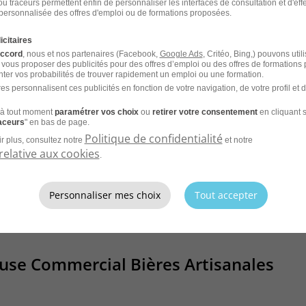
u traceurs permettent enfin de personnaliser les interfaces de consultation et d'eff
éraire - Assistant Funéraire H/F
personnalisée des offres d'emploi ou de formations proposées.
CDI
France Travail
icitaires
accord
, nous et nos partenaires (Facebook,
Google Ads
, Critéo, Bing,) pouvons util
 vous proposer des publicités pour des offres d’emploi ou des offres de formations
ter vos probabilités de trouver rapidement un emploi ou une formation.
es personnalisent ces publicités en fonction de votre navigation, de votre profil et 
à tout moment
paramétrer vos choix
ou
retirer votre consentement
en cliquant s
raceurs
" en bas de page.
Politique de confidentialité
r plus, consultez notre
et notre
CV et laissez les recruteurs venir à
relative aux cookies
.
Personnaliser mes choix
Tout accepter
reuse Commercial Bières Artisanales