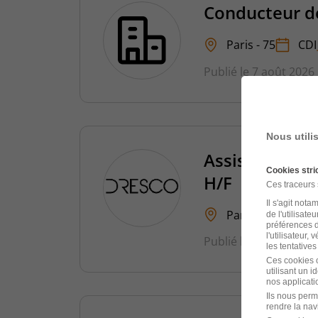
Conducteur d
Paris - 75
CDI
Publié le 7 août 2026
Nous utili
Assistant Serv
Cookies str
H/F
Ces traceurs
Il s'agit not
Paris 9e - 75
de l'utilisate
préférences d
l'utilisateur,
Publié le 7 août 2026
les tentatives
Ces cookies o
utilisant un 
nos applicatio
Ils nous perm
rendre la nav