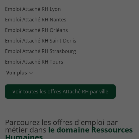
Emploi Attaché RH Lyon
Emploi Attaché RH Nantes
Emploi Attaché RH Orléans
Emploi Attaché RH Saint-Denis
Emploi Attaché RH Strasbourg
Emploi Attaché RH Tours
Emploi Attaché RH Montpellier
Voir plus
Emploi Attaché RH Marignane
Voir toutes les offres Attaché RH par ville
Emploi Attaché RH Angers
Parcourez les offres d'emploi par
métier dans
le domaine Ressources
Humaines