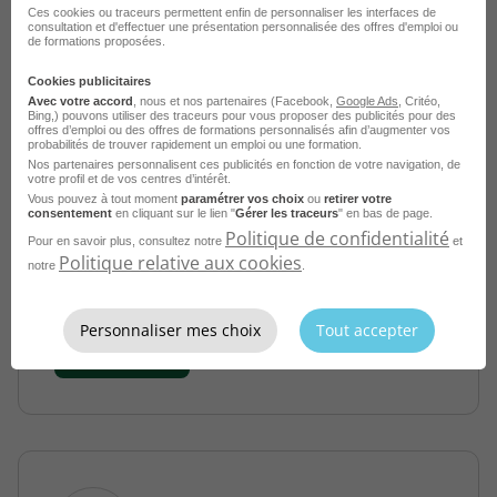
Ces cookies ou traceurs permettent enfin de personnaliser les interfaces de
consultation et d'effectuer une présentation personnalisée des offres d'emploi ou
de formations proposées.
Cookies publicitaires
Avec votre accord
, nous et nos partenaires (Facebook,
Google Ads
, Critéo,
Bing,) pouvons utiliser des traceurs pour vous proposer des publicités pour des
offres d’emploi ou des offres de formations personnalisés afin d’augmenter vos
probabilités de trouver rapidement un emploi ou une formation.
Consultant RH Indépendant Freelance
Nos partenaires personnalisent ces publicités en fonction de votre navigation, de
H/F
votre profil et de vos centres d’intérêt.
Vous pouvez à tout moment
paramétrer vos choix
ou
retirer votre
consentement
en cliquant sur le lien "
Gérer les traceurs
" en bas de page.
France
Indépendant
Politique de confidentialité
Pour en savoir plus, consultez notre
et
Télétravail accepté
EKIP RH
Politique relative aux cookies
notre
.
Publié le 20 mars 2026
Personnaliser mes choix
Tout accepter
Je postule