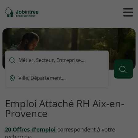
Se
Ouvrir
Ou
rendre
/
/
à
ferme
f
l'accueil
le
le
formul
m
de
reche
Que
voulez-
vous
Ou
rechercher
est-
?
ce
que
Emploi Attaché RH Aix-en-
vous
Provence
voulez
rechercher
?
20 Offres d'emploi
correspondent à votre
recherche