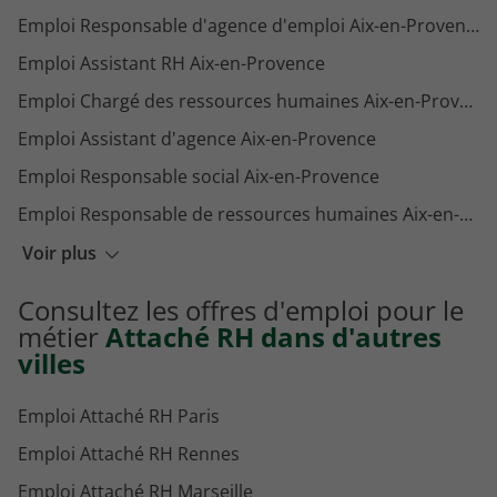
Emploi Responsable d'agence d'emploi Aix-en-Provence
Emploi Assistant RH Aix-en-Provence
Emploi Chargé des ressources humaines Aix-en-Provence
Emploi Assistant d'agence Aix-en-Provence
Emploi Responsable social Aix-en-Provence
Emploi Responsable de ressources humaines Aix-en-Provence
Emploi Recruteur Aix-en-Provence
Voir plus
Emploi Responsable paie Aix-en-Provence
Consultez les offres d'emploi pour le
Emploi Assistant paie Aix-en-Provence
métier
Attaché RH dans d'autres
villes
Emploi Attaché RH Paris
Emploi Attaché RH Rennes
Emploi Attaché RH Marseille