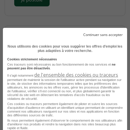
Continuer sans accepter
Nous utilisons des cookies pour vous suggérer les offres d’emploi les
plus adaptées à votre recherche.
Cookies strictement nécessaires
Assistant RH Alternance H/F
Ces traceurs sont nécessaires au bon fonctionnement de nos services et
ne
peuvent pas être désactivés
.
de l'ensemble des cookies ou traceurs
Aix-en-Provence - 13
Alternance
Il s'agit notamment
permettant de maintenir la session de l'utilisateur active pendant sa navigation sur
Groupe Alternance Aix-en-Provence
le site, de stocker des informations temporaires telles que les préférences des
utilisateurs, les annonces ou les offres vues, gérer les processus d'identification
de l'utilisateur, vérifier s'il est connecté ou non, et plus globalement garantir la
Publié le 27 avril 2026
sécurité du site web en détectant les tentatives d'accès frauduleux ou les
violations de sécurité.
Ces cookies ou traceurs permettent également de piloter et suivre les sources
Je postule
d'acquisition d'audience en utilisant un identifiant unique permettant de comprendre
comment nos utilisateurs naviguent sur nos sites et nos applications en fonction
des différentes sources de trafic.
Ils nous permettent également d’observer le comportement de nos utilisateurs afin
d'améliorer nos produits et rendre la navigation dans nos sites beaucoup plus
rapide et fluide.