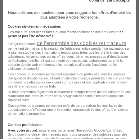
Continuer sans accepter
Nous utilisons des cookies pour vous suggérer les offres d’emploi les
plus adaptées à votre recherche.
Cookies strictement nécessaires
Conducteur Convoyeur - Conductrice
Ces traceurs sont nécessaires au bon fonctionnement de nos services et
ne
peuvent pas être désactivés
.
Convoyeuse de Véhicule H/F
de l'ensemble des cookies ou traceurs
Il s'agit notamment
permettant de maintenir la session de l'utilisateur active pendant sa navigation sur
Chambéry - 73
CDI
France Travail
le site, de stocker des informations temporaires telles que les préférences des
utilisateurs, les annonces ou les offres vues, gérer les processus d'identification
de l'utilisateur, vérifier s'il est connecté ou non, et plus globalement garantir la
Publié le 17 juillet 2026
sécurité du site web en détectant les tentatives d'accès frauduleux ou les
violations de sécurité.
Ces cookies ou traceurs permettent également de piloter et suivre les sources
Je postule
d'acquisition d'audience en utilisant un identifiant unique permettant de comprendre
comment nos utilisateurs naviguent sur nos sites et nos applications en fonction
des différentes sources de trafic.
Ils nous permettent également d’observer le comportement de nos utilisateurs afin
d'améliorer nos produits et rendre la navigation dans nos sites beaucoup plus
rapide et fluide.
Ces cookies ou traceurs permettent enfin de personnaliser les interfaces de
consultation et d'effectuer une présentation personnalisée des offres d'emploi ou
de formations proposées.
Cookies publicitaires
Avec votre accord
, nous et nos partenaires (Facebook,
Google Ads
, Critéo,
Bing,) pouvons utiliser des traceurs pour vous proposer des publicités pour des
offres d’emploi ou des offres de formations personnalisés afin d’augmenter vos