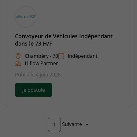
Convoyeur de Véhicules Indépendant
dans le 73 H/F
Chambéry - 73
Indépendant
Hiflow Partner
Publié le 4 juin 2026
Je postule
Page
Suivante
»
1