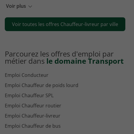
Emploi Chauffeur-livreur Metz
Voir plus
Emploi Chauffeur-livreur Saint-Quentin-Fallavier
Voir toutes les offres Chauffeur-livreur par ville
Emploi Chauffeur-livreur Gennevilliers
Parcourez les offres d'emploi par
métier dans
le domaine Transport
Emploi Conducteur
Emploi Chauffeur de poids lourd
Emploi Chauffeur SPL
Emploi Chauffeur routier
Emploi Chauffeur-livreur
Emploi Chauffeur de bus