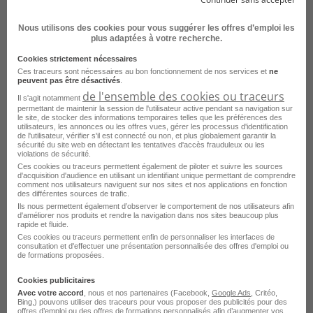
Nous utilisons des cookies pour vous suggérer les offres d’emploi les
plus adaptées à votre recherche.
Cookies strictement nécessaires
Conducteur de Car H/F
Ces traceurs sont nécessaires au bon fonctionnement de nos services et
ne
peuvent pas être désactivés
.
de l'ensemble des cookies ou traceurs
Chambéry - 73
Intérim
Il s'agit notamment
permettant de maintenir la session de l'utilisateur active pendant sa navigation sur
LIP Transport
le site, de stocker des informations temporaires telles que les préférences des
utilisateurs, les annonces ou les offres vues, gérer les processus d'identification
de l'utilisateur, vérifier s'il est connecté ou non, et plus globalement garantir la
Publié le 31 juillet 2026
sécurité du site web en détectant les tentatives d'accès frauduleux ou les
violations de sécurité.
Ces cookies ou traceurs permettent également de piloter et suivre les sources
Je postule
d'acquisition d'audience en utilisant un identifiant unique permettant de comprendre
comment nos utilisateurs naviguent sur nos sites et nos applications en fonction
des différentes sources de trafic.
Ils nous permettent également d’observer le comportement de nos utilisateurs afin
d'améliorer nos produits et rendre la navigation dans nos sites beaucoup plus
rapide et fluide.
Ces cookies ou traceurs permettent enfin de personnaliser les interfaces de
consultation et d'effectuer une présentation personnalisée des offres d'emploi ou
de formations proposées.
Cookies publicitaires
Avec votre accord
, nous et nos partenaires (Facebook,
Google Ads
, Critéo,
Bing,) pouvons utiliser des traceurs pour vous proposer des publicités pour des
offres d’emploi ou des offres de formations personnalisés afin d’augmenter vos