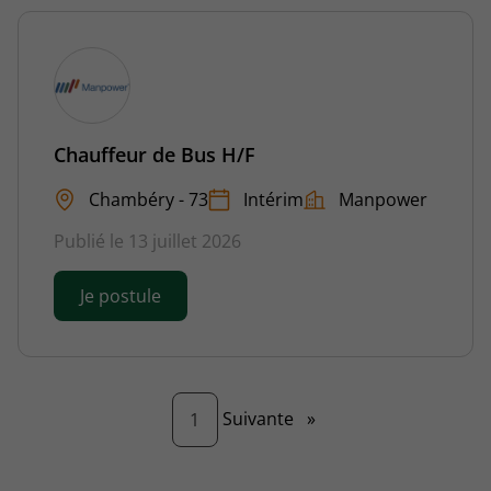
Chauffeur de Bus H/F
Chambéry - 73
Intérim
Manpower
Publié le 13 juillet 2026
Je postule
Page
Suivante
»
1