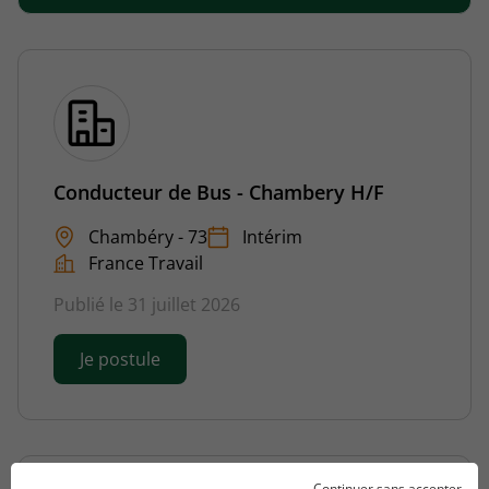
Conducteur de Bus - Chambery H/F
Chambéry - 73
Intérim
France Travail
Publié le 31 juillet 2026
Je postule
Continuer sans accepter