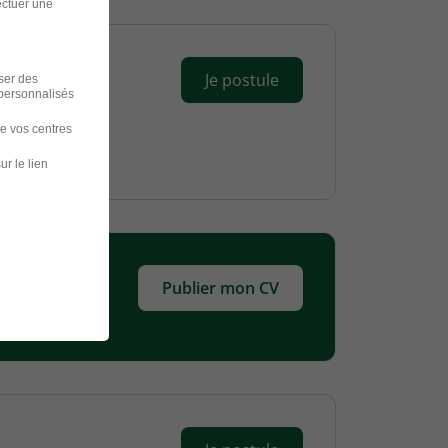
ectuer une
Je postule
iser des
 personnalisés
de vos centres
ur le lien
Publier mon CV