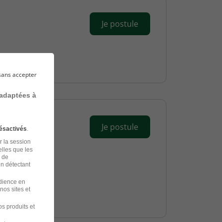
Je postule
sans accepter
 adaptées à
Je postule
ésactivés
.
r la session
elles que les
n de
en détectant
udience en
nos sites et
s produits et