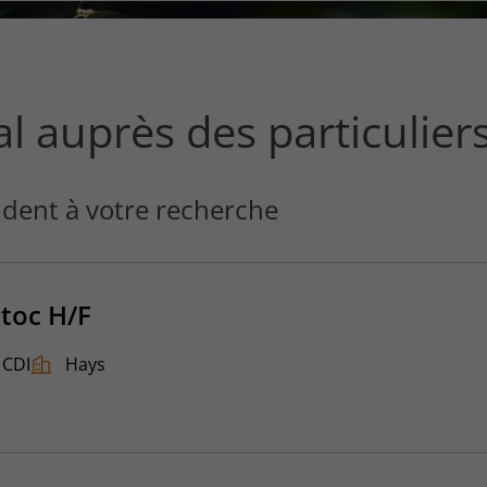
ce
que
vous
voulez
rechercher
 auprès des particuliers
?
dent à votre recherche
toc H/F
CDI
Hays