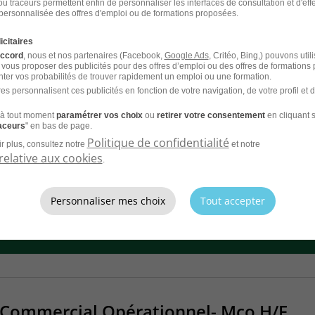
u traceurs permettent enfin de personnaliser les interfaces de consultation et d'eff
personnalisée des offres d'emploi ou de formations proposées.
icitaires
Salle de Sport H/F
accord
, nous et nos partenaires (Facebook,
Google Ads
, Critéo, Bing,) pouvons util
 vous proposer des publicités pour des offres d’emploi ou des offres de formations
ter vos probabilités de trouver rapidement un emploi ou une formation.
CDI
Fitness Park
es personnalisent ces publicités en fonction de votre navigation, de votre profil et 
26
à tout moment
paramétrer vos choix
ou
retirer votre consentement
en cliquant s
raceurs
" en bas de page.
Politique de confidentialité
r plus, consultez notre
et notre
relative aux cookies
.
CV et laissez les recruteurs venir à
Personnaliser mes choix
Tout accepter
ommercial Opérationnel- Mco H/F