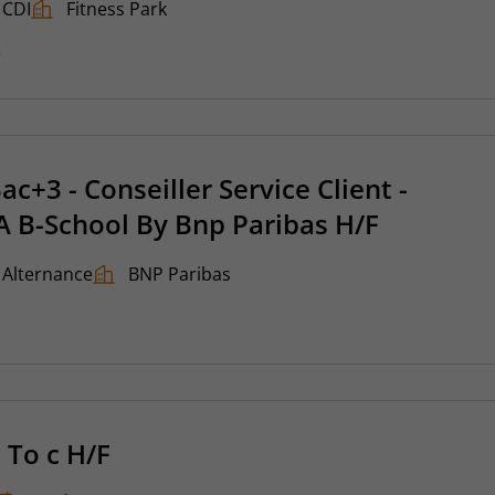
CDI
Fitness Park
6
ac+3 - Conseiller Service Client -
FA B-School By Bnp Paribas H/F
Alternance
BNP Paribas
 To c H/F