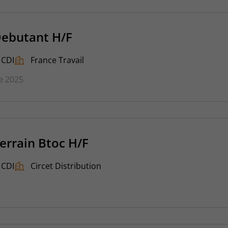
ebutant H/F
CDI
France Travail
e 2025
errain Btoc H/F
CDI
Circet Distribution