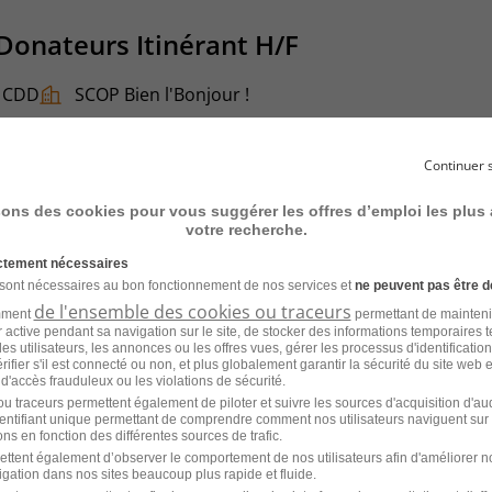
Donateurs Itinérant H/F
CDD
SCOP Bien l'Bonjour !
Continuer 
sons des cookies pour vous suggérer les offres d’emploi les plus
votre recherche.
To c en Alternance - BTS Ndrc - Mco
ictement nécessaires
 sont nécessaires au bon fonctionnement de nos services et
ne peuvent pas être d
éveloppement Commercial Relation
de l'ensemble des cookies ou traceurs
amment
permettant de mainteni
ur active pendant sa navigation sur le site, de stocker des informations temporaires t
H/F
es utilisateurs, les annonces ou les offres vues, gérer les processus d'identificatio
 vérifier s'il est connecté ou non, et plus globalement garantir la sécurité du site web 
 d'accès frauduleux ou les violations de sécurité.
Alternance
ATHENA BS - MARSEILLE
u traceurs permettent également de piloter et suivre les sources d'acquisition d'a
identifiant unique permettant de comprendre comment nos utilisateurs naviguent sur 
ns en fonction des différentes sources de trafic.
ettent également d’observer le comportement de nos utilisateurs afin d'améliorer no
igation dans nos sites beaucoup plus rapide et fluide.