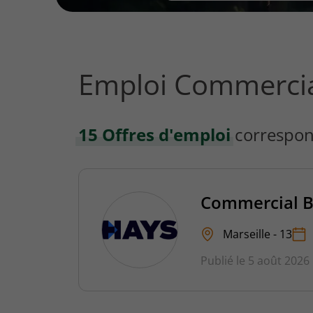
vous
rechercher
?
Emploi Commercial
15 Offres d'emploi
correspon
Commercial B
Marseille - 13
Publié le 5 août 2026