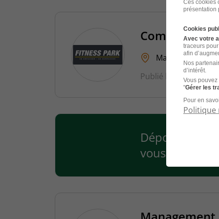
Ces cookies o
présentation 
Cookies publ
Commercial - 
Avec votre 
traceurs pour
afin d’augmen
Marseille - 13
Nos partenair
d’intérêt.
Publié le 23 juillet 20
Vous pouvez 
"
Gérer les t
Pour en savoi
Politique 
Déposer votre 
vous !
Management C