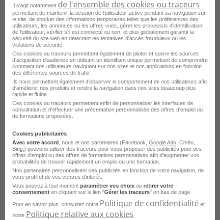
de l'ensemble des cookies ou traceurs
Emploi Commercial B to B Pau
Il s'agit notamment
permettant de maintenir la session de l'utilisateur active pendant sa navigation sur
Emploi Commercial auprès des particuliers Pau
le site, de stocker des informations temporaires telles que les préférences des
utilisateurs, les annonces ou les offres vues, gérer les processus d'identification
de l'utilisateur, vérifier s'il est connecté ou non, et plus globalement garantir la
Emploi Conseiller relation client Pau
sécurité du site web en détectant les tentatives d'accès frauduleux ou les
violations de sécurité.
Emploi Technico-commercial itinérant Pau
Ces cookies ou traceurs permettent également de piloter et suivre les sources
d'acquisition d'audience en utilisant un identifiant unique permettant de comprendre
comment nos utilisateurs naviguent sur nos sites et nos applications en fonction
Emploi Chargé d'affaires Pau
des différentes sources de trafic.
Ils nous permettent également d’observer le comportement de nos utilisateurs afin
Emploi Animateur commercial Pau
d'améliorer nos produits et rendre la navigation dans nos sites beaucoup plus
rapide et fluide.
Emploi Chargé de la relation client Pau
Ces cookies ou traceurs permettent enfin de personnaliser les interfaces de
consultation et d'effectuer une présentation personnalisée des offres d'emploi ou
de formations proposées.
Emploi Assistant commercial Pau
Voir plus
Cookies publicitaires
Emploi Technico-commercial sédentaire Pau
Consultez les offres d'emploi pour le
Avec votre accord
, nous et nos partenaires (Facebook,
Google Ads
, Critéo,
Bing,) pouvons utiliser des traceurs pour vous proposer des publicités pour des
Emploi Agent commercial Pau
métier
Courtier dans d'autres villes
offres d’emploi ou des offres de formations personnalisés afin d’augmenter vos
probabilités de trouver rapidement un emploi ou une formation.
Nos partenaires personnalisent ces publicités en fonction de votre navigation, de
votre profil et de vos centres d’intérêt.
Emploi Courtier Paris
Vous pouvez à tout moment
paramétrer vos choix
ou
retirer votre
consentement
en cliquant sur le lien "
Gérer les traceurs
" en bas de page.
Emploi Courtier Toulouse
Politique de confidentialité
Pour en savoir plus, consultez notre
et
Politique relative aux cookies
Emploi Courtier Lyon
notre
.