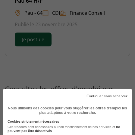
Pau 64 H/F
Pau - 64
CDI
Finance Conseil
Publié le 23 novembre 2025
Je postule
Consultez les offres d'emploi par
métier à Pau dans
le domaine
Continuer sans accepter
Commerce
Nous utilisons des cookies pour vous suggérer les offres d’emploi les
plus adaptées à votre recherche.
Emploi Commercial terrain Pau
Cookies strictement nécessaires
Emploi Responsable portefeuille Pau
Ces traceurs sont nécessaires au bon fonctionnement de nos services et
ne
peuvent pas être désactivés
.